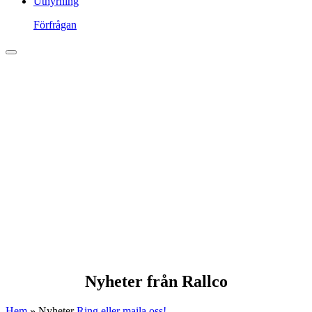
Uthyrning
Förfrågan
Nyheter från Rallco
Hem
»
Nyheter
Ring eller maila oss!