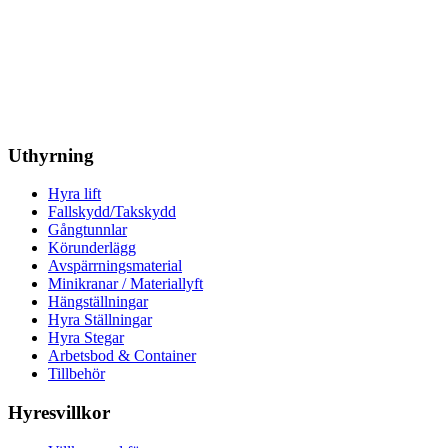
Uthyrning
Hyra lift
Fallskydd/Takskydd
Gångtunnlar
Körunderlägg
Avspärrningsmaterial
Minikranar / Materiallyft
Hängställningar
Hyra Ställningar
Hyra Stegar
Arbetsbod & Container
Tillbehör
Hyresvillkor