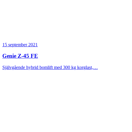
15 september 2021
Genie Z-45 FE
Självgående hybrid bomlift med 300 kg korglast,…