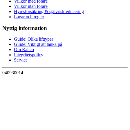
Villkor med förare
Villkor utan förare
Hyresförsäkring & självriskreducering
Lagar och regler
Nyttig information
Guide: Olika lifttyper
Guide: Viktigt att tänka på
Om Rallco
Integritetspolicy
Service
040930014