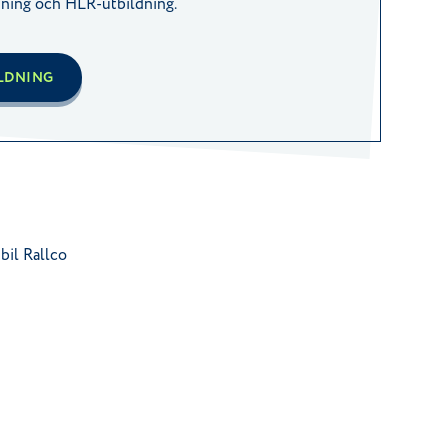
dning och HLR-utbildning.
ILDNING