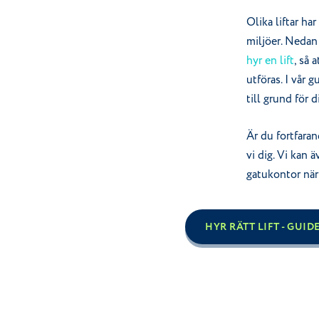
Olika liftar ha
miljöer. Nedan
hyr en lift
, så 
utföras. I vår 
till grund för d
Är du fortfaran
vi dig. Vi kan ä
gatukontor när
HYR RÄTT LIFT - GUID