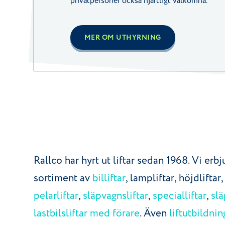
privatpersoner också hjärtligt välkomna.
MER OM UTHYRNING
Rallco har hyrt ut liftar sedan 1968. Vi erbj
sortiment av
billiftar
, lampliftar, höjdliftar
pelarliftar
,
släpvagnsliftar
,
specialliftar
,
slä
lastbilsliftar med förare
. Även
liftutbildnin