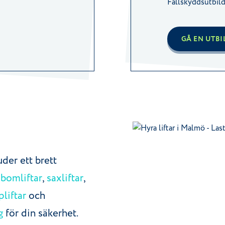
Fallskyddsutbil
GÅ EN UTB
uder ett brett
,
bomliftar
,
saxliftar
,
pliftar
och
g
för din säkerhet.