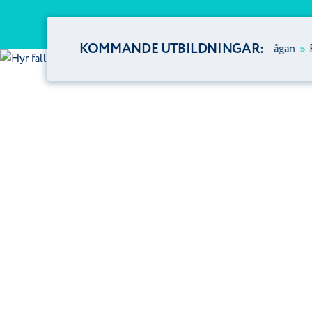
KOMMANDE UTBILDNINGAR:
s, datum efter förfrågan
»
Ring oss, datum efter förfrågan
»
Ring o