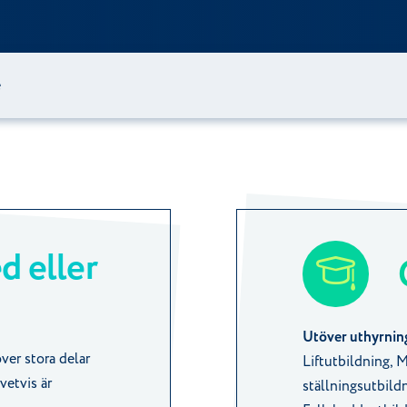
e
d eller
Utöver uthyrning
ver stora delar
Liftutbildning, 
vetvis är
ställningsutbildn