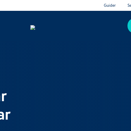
Guider
S
r
ar