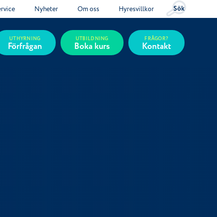
Sök
ervice
Nyheter
Om oss
Hyresvillkor
UTHYRNING
UTBILDNING
FRÅGOR?
Förfrågan
Boka kurs
Kontakt