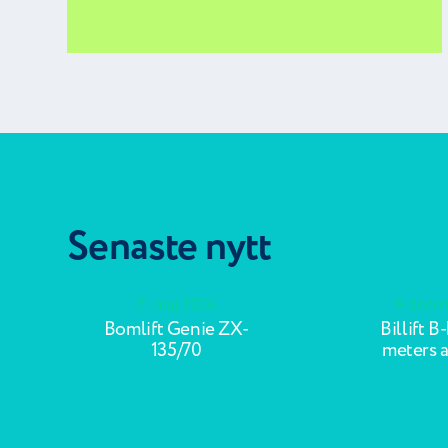
Senaste nytt
21 maj 2026
9 dece
Bomlift Genie ZX-
Billift B
135/70
meters 