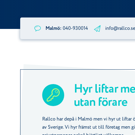
Malmö:
040-930014
info@rallco.s
Hyr liftar me
utan förare
Rallco har depå i Malmö men vi hyr ut liftar ö
av Sverige. Vi hyr främst ut till företag men gi