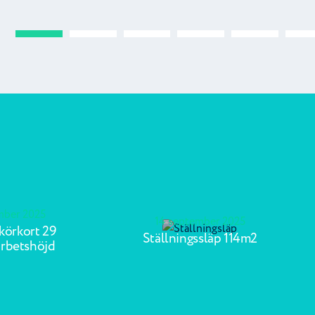
mber 2025
14 september 2025
-körkort 29
Ställningssläp 114m2
arbetshöjd