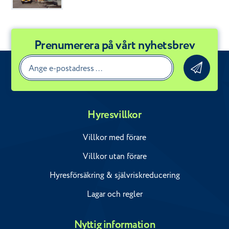
Prenumerera på vårt nyhetsbrev
Hyresvillkor
Villkor med förare
Villkor utan förare
Hyresförsäkring & självriskreducering
Lagar och regler
Nyttig information