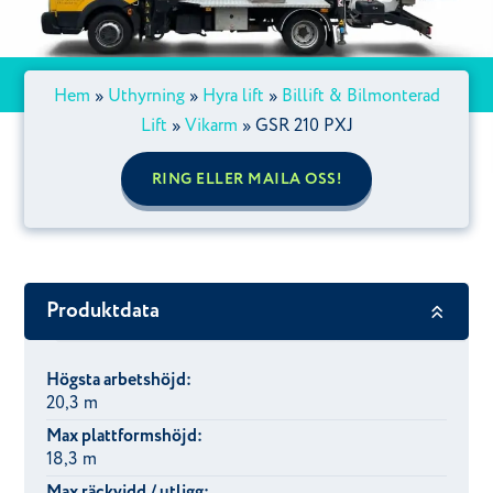
Hem
»
Uthyrning
»
Hyra lift
»
Billift & Bilmonterad
Lift
»
Vikarm
»
GSR 210 PXJ
RING ELLER MAILA OSS!
Produktdata
Högsta arbetshöjd:
20,3 m
Max plattformshöjd:
18,3 m
Max räckvidd / utligg: