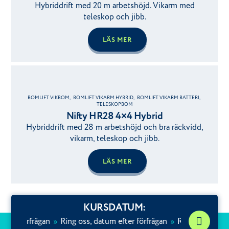
Hybriddrift med 20 m arbetshöjd. Vikarm med
teleskop och jibb.
LÄS MER
BOMLIFT VIKBOM
,
BOMLIFT VIKARM HYBRID
,
BOMLIFT VIKARM BATTERI
,
TELESKOPBOM
Nifty HR28 4×4 Hybrid
Hybriddrift med 28 m arbetshöjd och bra räckvidd,
vikarm, teleskop och jibb.
LÄS MER
KURSDATUM:
er förfrågan
»
Ring oss, datum efter förfrågan
»
Ring oss, datum e