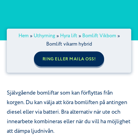
Hem
»
Uthyrning
»
Hyra lift
»
Bomlift Vikbom
»
Bomlift vikarm hybrid
RING ELLER MAILA OSS!
Självgående bomliftar som kan förflyttas från
korgen. Du kan välja att köra bomliften på antingen
diesel eller via batteri. Bra alternativ när ute och
innearbete kombineras eller när du vill ha möjlighet
att dämpa ljudnivån.