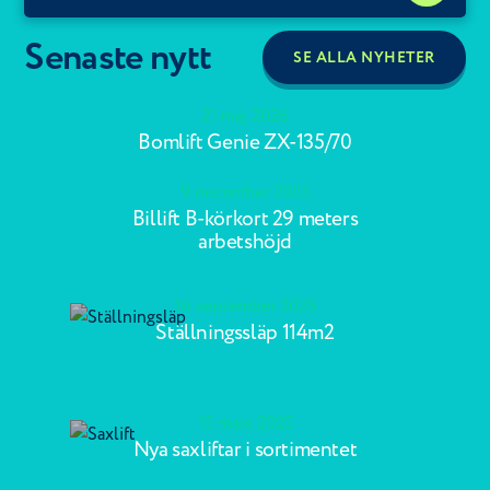
Senaste nytt
SE ALLA NYHETER
21 maj 2026
Bomlift Genie ZX-135/70
9 december 2025
Billift B-körkort 29 meters
arbetshöjd
14 september 2025
Ställningssläp 114m2
15 mars 2025
Nya saxliftar i sortimentet