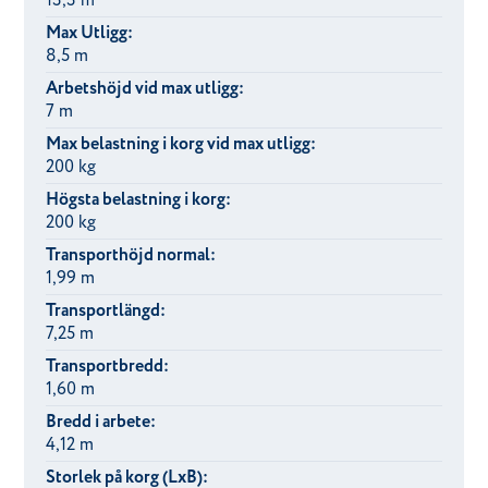
13,3 m
Max Utligg:
8,5 m
Arbetshöjd vid max utligg:
7 m
Max belastning i korg vid max utligg:
200 kg
Högsta belastning i korg:
200 kg
Transporthöjd normal:
1,99 m
Transportlängd:
7,25 m
Transportbredd:
1,60 m
Bredd i arbete:
4,12 m
Storlek på korg (LxB):