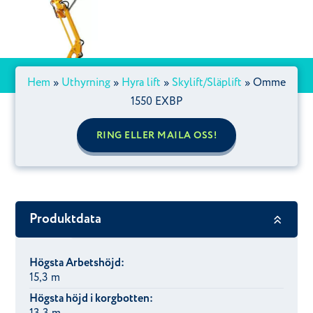
Hem
»
Uthyrning
»
Hyra lift
»
Skylift/Släplift
»
Omme
1550 EXBP
RING ELLER MAILA OSS!
Produktdata
Högsta Arbetshöjd:
15,3 m
Högsta höjd i korgbotten: