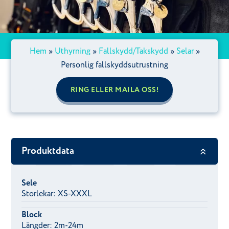
Hem
»
Uthyrning
»
Fallskydd/Takskydd
»
Selar
»
Personlig fallskyddsutrustning
RING ELLER MAILA OSS!
Produktdata
Sele
Storlekar: XS-XXXL
Block
Längder: 2m-24m