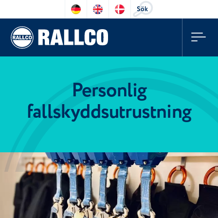
Sök
Personlig
fallskyddsutrustning