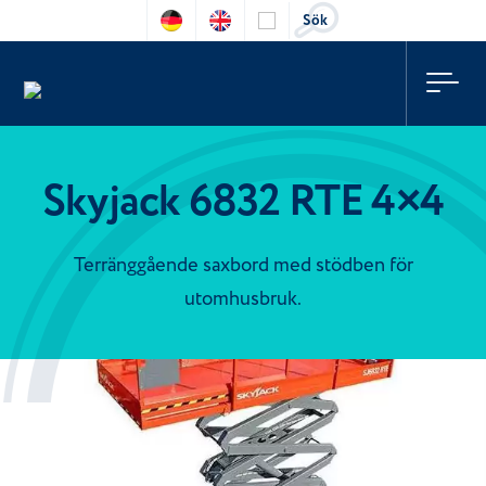
Sök
Skyjack 6832 RTE 4×4
Terränggående saxbord med stödben för
utomhusbruk.