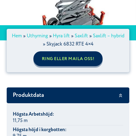
Hem
»
Uthyrning
»
Hyra lift
»
Saxlift
»
Saxlift – hybrid
»
Skyjack 6832 RTE 4×4
RING ELLER MAILA OSS!
Produktdata
Högsta Arbetshöjd:
11,75 m
Högsta höjd i korgbotten: