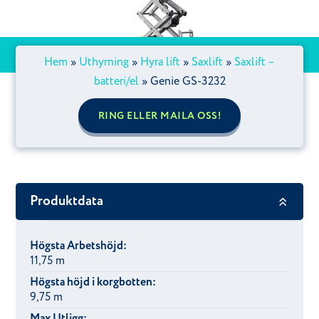
Hem
»
Uthyrning
»
Hyra lift
»
Saxlift
»
Saxlift –
batteri/el
»
Genie GS-3232
RING ELLER MAILA OSS!
Produktdata
Högsta Arbetshöjd:
11,75 m
Högsta höjd i korgbotten:
9,75 m
Max Utligg: