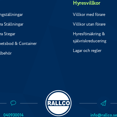
Hyresvillkor
ngställningar
Villkor med förare
a Ställningar
Villkor utan förare
ra Stegar
Hyresförsäkring &
självriskreducering
betsbod & Container
Lagar och regler
llbehör
040930014
info@rallco.se