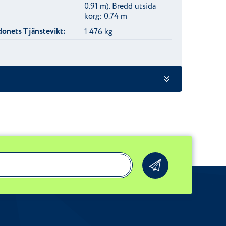
0.91 m). Bredd utsida
korg: 0.74 m
onets Tjänstevikt:
1 476 kg