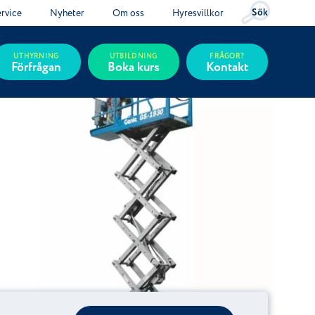
Sök
ervice
Nyheter
Om oss
Hyresvillkor
UTHYRNING
UTBILDNING
FRÅGOR?
Förfrågan
Boka kurs
Kontakt