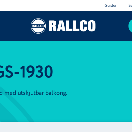
Guider
S
GS-1930
d med utskjutbar balkong.