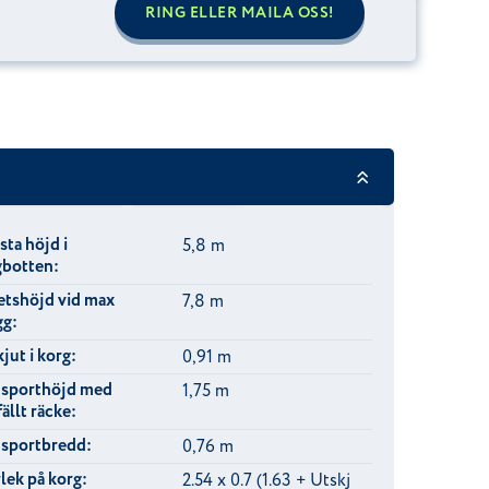
RING ELLER MAILA OSS!
ta höjd i
5,8 m
gbotten:
etshöjd vid max
7,8 m
gg:
jut i korg:
0,91 m
nsporthöjd med
1,75 m
ällt räcke:
nsportbredd:
0,76 m
lek på korg:
2.54 x 0.7 (1.63 + Utskj