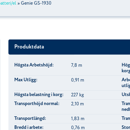
batteri/el
»
Genie GS-1930
Produktdata
Högsta Arbetshöjd:
Högs
7,8 m
kor
Max Utligg:
Arb
0,91 m
utli
Högsta belastning i korg:
Utsk
227 kg
Transporthöjd normal:
Tra
2,10 m
nedf
Transportlängd:
Tra
1,83 m
Bredd i arbete:
Stor
0,76 m