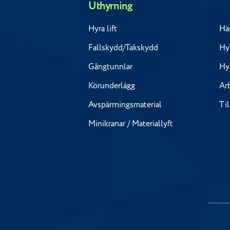
Uthyrning
Hyra lift
Hä
Fallskydd/Takskydd
Hyr
Gångtunnlar
Hy
Körunderlägg
Ar
Avspärrningsmaterial
Ti
Minikranar / Materiallyft