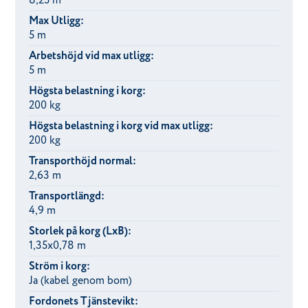
8,25 m
Max Utligg:
5 m
Arbetshöjd vid max utligg:
5 m
Högsta belastning i korg:
200 kg
Högsta belastning i korg vid max utligg:
200 kg
Transporthöjd normal:
2,63 m
Transportlängd:
4,9 m
Storlek på korg (LxB):
1,35x0,78 m
Ström i korg:
Ja (kabel genom bom)
Fordonets Tjänstevikt: