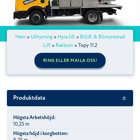
Hem
»
Uthyrning
»
Hyra lift
»
Billift & Bilmonterad
Lift
»
Rakbom
»
Topy 11.2
RING ELLER MAILA OSS!
Produktdata
Högsta Arbetshöjd:
10,25 m
Högsta höjd i korgbotten: