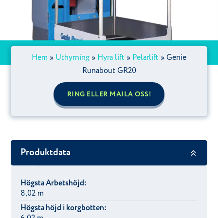
Hem
»
Uthyrning
»
Hyra lift
»
Pelarlift
»
Genie
Runabout GR20
RING ELLER MAILA OSS!
Produktdata
Högsta Arbetshöjd:
8,02 m
Högsta höjd i korgbotten: