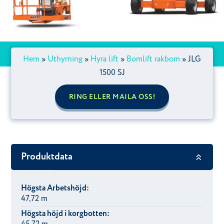
Hem
»
Uthyrning
»
Hyra lift
»
Bomlift rakbom
»
JLG
1500 SJ
RING ELLER MAILA OSS!
Produktdata
Högsta Arbetshöjd:
47,72 m
Högsta höjd i korgbotten: