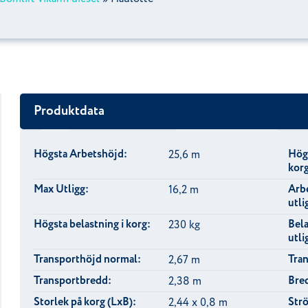
Produktdata
Högsta Arbetshöjd:
Högs
25,6 m
kor
Max Utligg:
Arb
16,2 m
utli
Högsta belastning i korg:
Bela
230 kg
utli
Transporthöjd normal:
Tra
2,67 m
Transportbredd:
Bred
2,38 m
Storlek på korg (LxB):
Strö
2,44 x 0,8 m