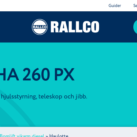
Guider
S
 HA 260 PX
hjulsstyrning, teleskop och jibb.
Bomlift vikarm diesel
»
Haulotte