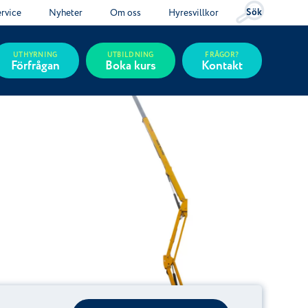
Sök
ervice
Nyheter
Om oss
Hyresvillkor
UTHYRNING
UTBILDNING
FRÅGOR?
Förfrågan
Boka kurs
Kontakt