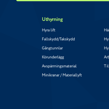
Uthyrning
Hyra lift
Hä
Fallskydd/Takskydd
Hyr
Gångtunnlar
Hy
Körunderlägg
Ar
Avspärrningsmaterial
Ti
Minikranar / Materiallyft