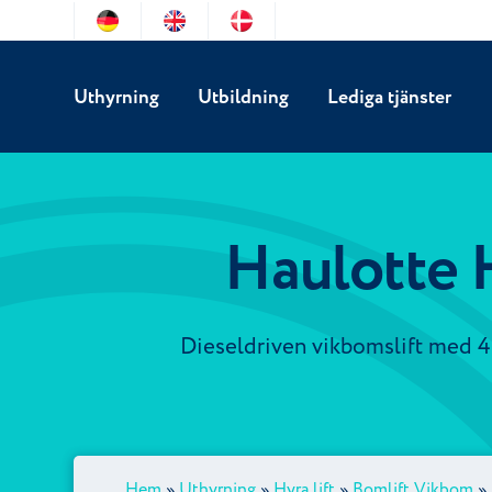
Uthyrning
Utbildning
Lediga tjänster
Haulotte
Dieseldriven vikbomslift med 4 
Hem
»
Uthyrning
»
Hyra lift
»
Bomlift Vikbom
»