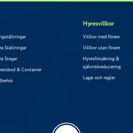
Hyresvillkor
ngställningar
Villkor med förare
a Ställningar
Villkor utan förare
ra Stegar
Hyresförsäkring &
självriskreducering
betsbod & Container
Lagar och regler
llbehör