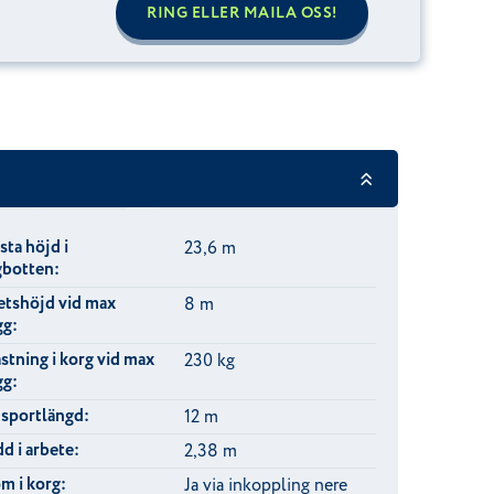
RING ELLER MAILA OSS!
ta höjd i
23,6 m
gbotten:
etshöjd vid max
8 m
gg:
stning i korg vid max
230 kg
gg:
nsportlängd:
12 m
d i arbete:
2,38 m
m i korg:
Ja via inkoppling nere