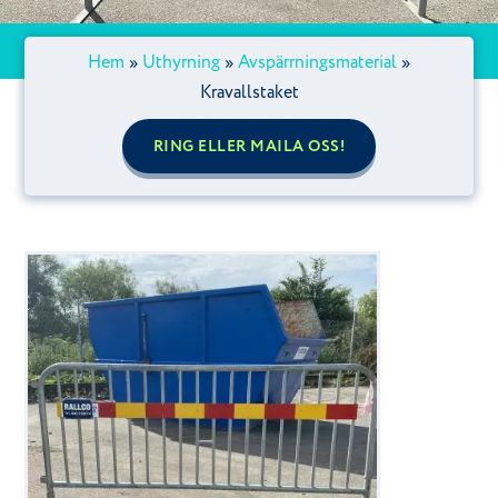
Hem
»
Uthyrning
»
Avspärrningsmaterial
»
Kravallstaket
RING ELLER MAILA OSS!