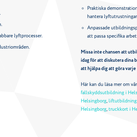
Praktiska demonstration
.
hantera lyftutrustningar
.
Anpassade utbildningsp
bbare lyftprocesser.
att passa specifika arbet
ndustriområden.
Missa inte chansen att utbil
idag för att diskutera dina 
att hjälpa dig att göra varje
Här kan du läsa mer om våra
fallskyddsutbildning i Hel
Helsingborg
,
liftutbildning
Helsingborg
,
truckkort i H