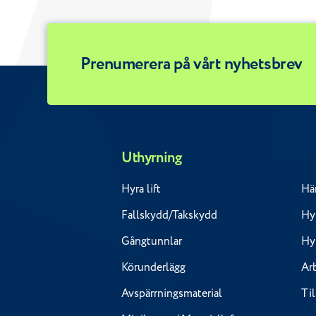
Prenumerera på vårt nyhetsbrev
Uthyrning
Hyra lift
Hä
Fallskydd/Takskydd
Hyr
Gångtunnlar
Hy
Körunderlägg
Ar
Avspärrningsmaterial
Ti