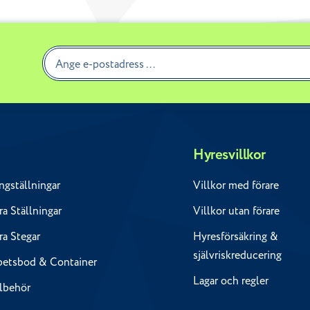
Hyresvillkor
ngställningar
Villkor med förare
a Ställningar
Villkor utan förare
ra Stegar
Hyresförsäkring &
självriskreducering
betsbod & Container
Lagar och regler
llbehör