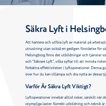
Säkra Lyft i Helsing
Att hantera och utföra lyft av material på arbetspla
utrustning utan också en gedigen förståelse för säk
Helsingborg finns det utbildningar och tjänster so
och ”Säkrare Lyft”, vilka syftar till att minska risk
förbättra effektiviteten i lyftoperationer. Denna g
över hur du kan tillämpa och dra nytta av dessa tj
Varför Är Säkra Lyft Viktigt?
Lyftoperationer innebär alltid risker, särskilt när d
otympliga laster. Korrekt utbildning och teknik är 