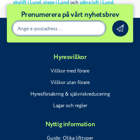
skylift i Lund
,
stege i Lund
och
säkra lyft i Lund
.
Prenumerera på vårt nyhetsbrev
Hyresvillkor
Villkor med förare
Villkor utan förare
Hyresförsäkring & självriskreducering
Lagar och regler
Nyttig information
Guide: Olika lifttyper