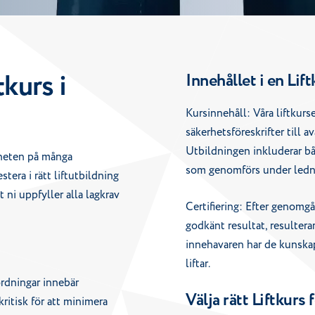
tkurs i
Innehållet i en Lif
Kursinnehåll: Våra liftkurs
säkerhetsföreskrifter till a
Utbildningen inkluderar bå
rheten på många
som genomförs under lednin
tera i rätt liftutbildning
 ni uppfyller alla lagkrav
Certifiering: Efter genomg
godkänt resultat, resulterar 
innehavaren har de kunskap
liftar.
ordningar innebär
Välja rätt Liftkurs
kritisk för att minimera