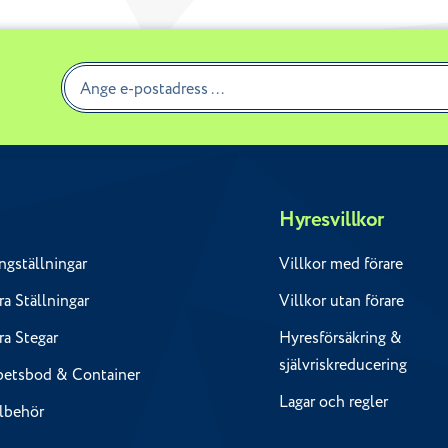
Hyresvillkor
ngställningar
Villkor med förare
a Ställningar
Villkor utan förare
ra Stegar
Hyresförsäkring &
självriskreducering
betsbod & Container
Lagar och regler
llbehör