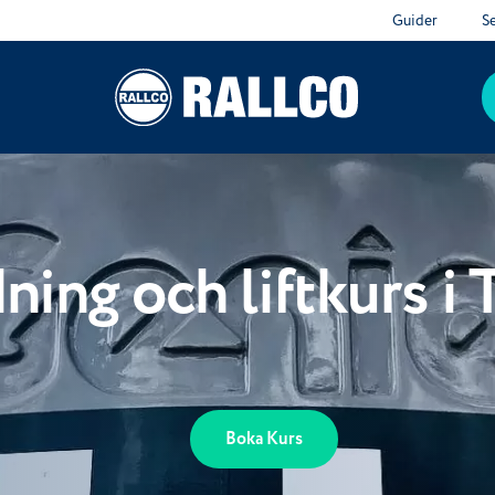
Guider
S
dning och liftkurs i 
Boka Kurs