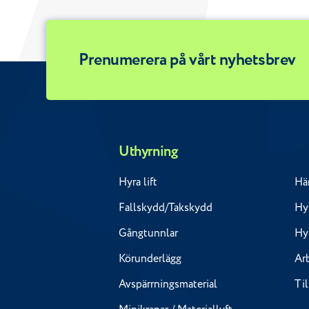
Prenumerera på vårt nyhetsbrev
Uthyrning
Hyra lift
Hä
Fallskydd/Takskydd
Hyr
Gångtunnlar
Hy
Körunderlägg
Ar
Avspärrningsmaterial
Ti