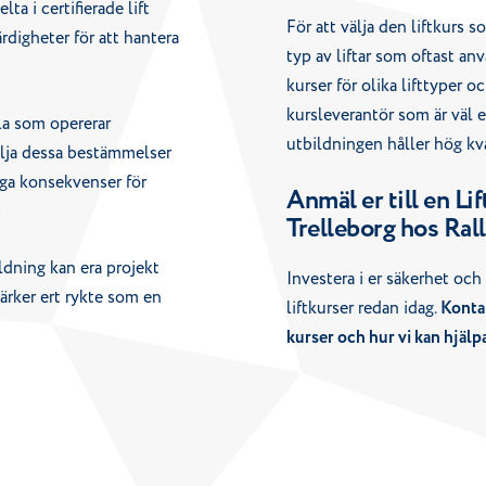
a i certifierade lift
För att välja den liftkurs 
digheter för att hantera
typ av liftar som oftast an
kurser för olika lifttyper o
kursleverantör som är väl er
lla som opererar
utbildningen håller hög kva
följa dessa bestämmelser
iga konsekvenser för
Anmäl er till en Lif
Trelleborg hos Ral
ildning kan era projekt
Investera i er säkerhet och 
tärker ert rykte som en
liftkurser redan idag.
Kontak
kurser och hur vi kan hjälp