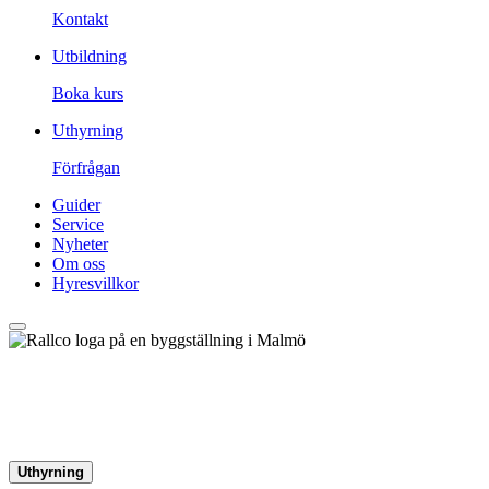
Kontakt
Utbildning
Boka kurs
Uthyrning
Förfrågan
Guider
Service
Nyheter
Om oss
Hyresvillkor
Hyra Skylift i Landskrona
Uthyrning