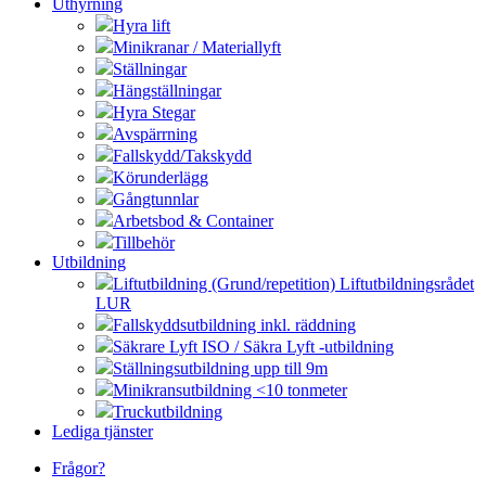
Uthyrning
Hyra lift
Minikranar / Materiallyft
Ställningar
Hängställningar
Hyra Stegar
Avspärrning
Fallskydd/Takskydd
Körunderlägg
Gångtunnlar
Arbetsbod & Container
Tillbehör
Utbildning
Liftutbildning (Grund/repetition) Liftutbildningsrådet
LUR
Fallskyddsutbildning inkl. räddning
Säkrare Lyft ISO / Säkra Lyft -utbildning
Ställningsutbildning upp till 9m
Minikransutbildning <10 tonmeter
Truckutbildning
Lediga tjänster
Frågor?