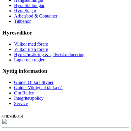
Hängställningar
Hyra Ställningar
Hyra Stegar
Arbetsbod & Container
Tillbehör
Hyresvillkor
Villkor med förare
Villkor utan förare
Hyresförsäkring & självriskreducering
Lagar och regler
Nyttig information
Guide: Olika lifttyper
Guide: Viktigt att tänka på
Om Rallco
Integritetspolicy
Service
040930014