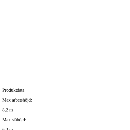
Produktdata
Max arbetshöjd:
8,2 m
Max ståhöjd:
6,2 m